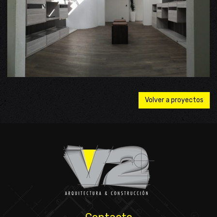
Volver a proyectos